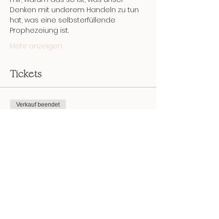
Denken mit underem Handeln zu tun 
hat, was eine selbsterfüllende 
Prophezeiung ist.
Mehr anzeigen
Tickets
Verkauf beendet
Tickettyp
Anmeldung
Mehr Infos
Preis
0,00 €