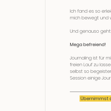
Ich fand es so erl
mich bewegt und w
Und genauso geht's
Mega befreiend!
Journaling ist für
freien Lauf zu lass
selbst so begeister
Session einige Jou
 Übernimmst du in deiner Rolle als Projekt- oder Teamleitung auch ständig 