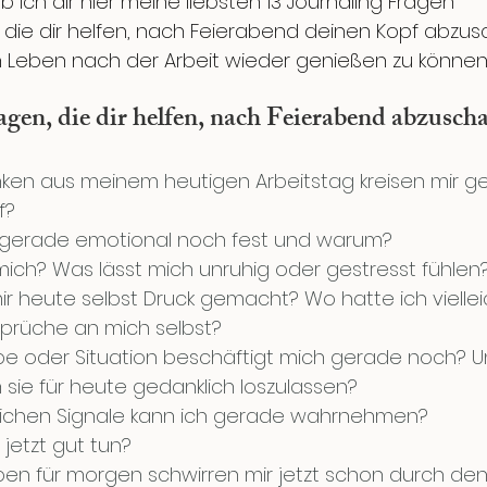
b ich dir hier meine liebsten 13 Journaling Fragen 
die dir helfen, nach Feierabend deinen Kopf abzus
 Leben nach der Arbeit wieder genießen zu können
agen, die dir helfen, nach Feierabend abzuscha
en aus meinem heutigen Arbeitstag kreisen mir g
f?
 gerade emotional noch fest und warum?
ich? Was lässt mich unruhig oder gestresst fühlen
r heute selbst Druck gemacht? Wo hatte ich viellei
prüche an mich selbst?
e oder Situation beschäftigt mich gerade noch? U
 sie für heute gedanklich loszulassen?
lichen Signale kann ich gerade wahrnehmen?
jetzt gut tun?
en für morgen schwirren mir jetzt schon durch den