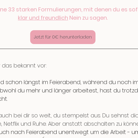
ine 33 starken Formulierungen, mit denen du es sofo
klar und freundlich
 Nein zu sagen.
Jetzt für 0€ herunterladen
r das bekannt vor:
ind schon längst im Feierabend, während du noch 
. Obwohl du mehr und länger arbeitest, hast du trot
ht. 
uch bei dir so weit, du stempelst aus. Du sehnst di
 Netflix und Ruhe. Aber anstatt abschalten zu könne
ch nach Feierabend unentwegt um die Arbeit - um 