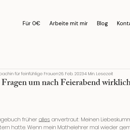
Für 0€
Arbeite mit mir
Blog
Kont
oachin für feinfühlige Frauen
26. Feb. 2023
4 Min. Lesezeit
g Fragen um nach Feierabend wirklic
 
gebuch früher 
alles
 anvertraut: Meinen Liebeskumm
Eltern hatte. Wenn mein Mathelehrer mal wieder gem