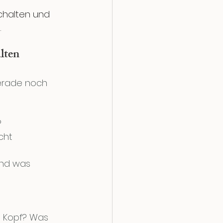
chalten und 
.
lten
erade noch 
?
cht 
nd was 
 Kopf? Was 