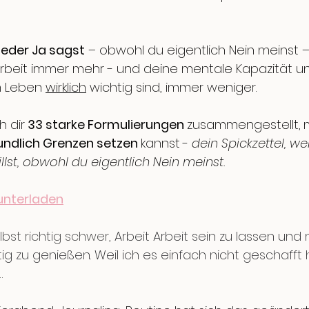
eder Ja sagst
 – obwohl du eigentlich Nein meinst –
rbeit immer mehr - und deine 
mentale Kapazität un
m Leben 
wirklich
 wichtig sind,
 immer weniger. 
h dir
 33 starke Formulierungen 
zusammengestellt,
eundlich Grenzen setzen 
kannst
- 
dein Spickzettel, w
lst, obwohl du eigentlich Nein meinst. 
runterladen
lbst richtig schwer, 
Arbeit Arbeit sein zu lassen und
tig zu genießen. Weil ich es einfach nicht geschafft
…