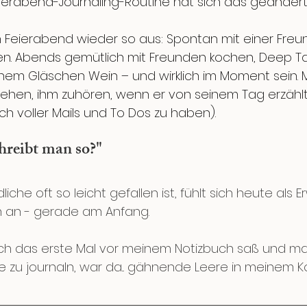
ierabend-Journaling-Routine hat sich das geändert
 Feierabend wieder so aus: Spontan mit einer Freun
en. Abends gemütlich mit Freunden kochen, Deep Ta
inem Gläschen Wein – und wirklich im Moment sein. 
ehen, ihm zuhören, wenn er von seinem Tag erzählt 
ch voller Mails und To Dos zu haben).
hreibt man so?"
iche oft so leicht gefallen ist, fühlt sich heute als
an - gerade am Anfang. 
 ich das erste Mal vor meinem Notizbuch saß und ma
 zu journaln, war da... gähnende Leere in meinem Ko