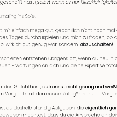
 geschafft hast 
(selbst wenn es nur Klitzekleinigkeite
aling ins Spiel... 
ft mir einfach mega gut, 
gedanklich nicht noch mal a
 des Tages durchzuspielen und mich zu fragen, ob d
 wirklich gut genug war... sondern: 
abzuschalten!
nschleifen entstehen übrigens oft, wenn du neu in d
neuen Erwartungen an dich und deine Expertise total
 das Gefühl hast, 
du kannst nicht genug und weißt
 im Vergleich mit den neuen Kolleg*innen und Vorgese
mst
du deshalb ständig Aufgaben, die 
eigentlich gar
du beweisen möchtest, dass du die Ansprüche an dei