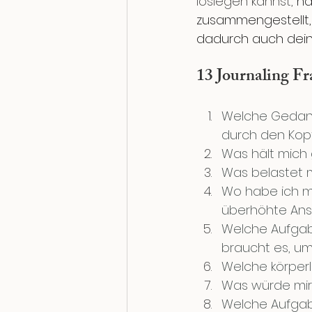
loslegen kannst, 
ha
zusammengestellt, 
dadurch auch dein
13 Journaling Fr
Welche Gedank
durch den Kop
Was hält mich
Was belastet m
Wo habe ich mi
überhöhte Ans
Welche Aufgab
braucht es, um
Welche körper
Was würde mir 
Welche Aufgab