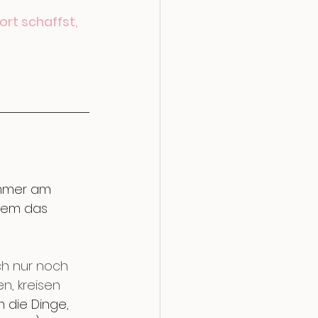
rt schaffst, 
immer am 
zdem das 
ch nur noch 
n, kreisen 
die Dinge, 