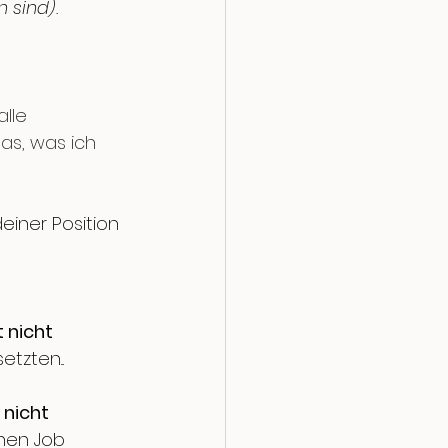
n sind).
lle 
as, was ich 
einer Position 
 
 nicht 
tzten...
 nicht 
nen Job 