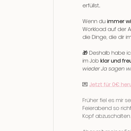
erfüllst
.
Wenn du 
immer wi
Workload auf der A
die Dinge, die dir i
🎁 Deshalb habe ic
i
m Job 
klar und fr
wieder Ja sagen wil
💌
Jetzt für 0€ he
Früher fiel es mir se
Feierabend so rich
Kopf abzuschalten