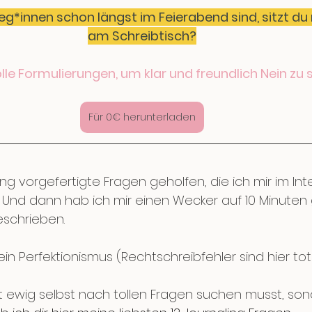
eg*innen schon längst im Feierabend sind, sitzt d
am Schreibtisch?
olle Formulierungen, um klar und freundlich Nein zu
Für 0€ herunterladen
g vorgefertigte Fragen geholfen, die ich mir im Int
Und dann hab ich mir einen Wecker auf 10 Minuten g
eschrieben. 
kein Perfektionismus (Rechtschreibfehler sind hier tot
ht ewig selbst nach tollen Fragen suchen musst, sond