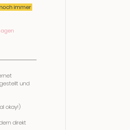
u noch immer 
 sagen
ernet 
estellt und 
al okay!)
ern direkt 