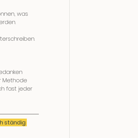
önnen, was 
erden.
terschreiben. 
Gedanken 
ser Methode 
h fast jeder 