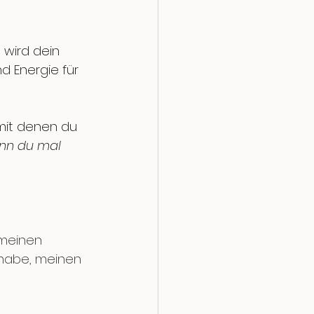
 wird dein 
d Energie für 
mit denen du 
enn du mal 
 meinen 
 habe, meinen 