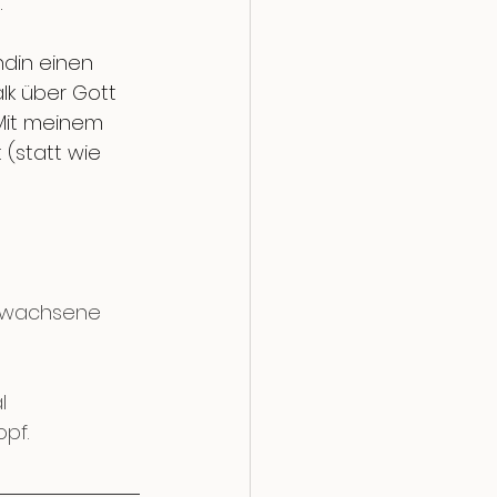
.
din einen 
lk über Gott 
Mit meinem 
(statt wie 
 Erwachsene 
l 
pf. 